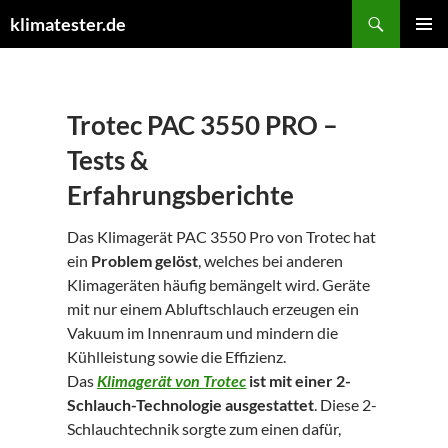
Suchen
klimatester.de
ZUM
PRIMÄR
INHALT
MENÜ
SPRINGEN
Trotec PAC 3550 PRO –
Tests &
Erfahrungsberichte
Das Klimagerät PAC 3550 Pro von Trotec hat
ein
Problem gelöst
, welches bei anderen
Klimageräten häufig bemängelt wird. Geräte
mit nur einem Abluftschlauch erzeugen ein
Vakuum im Innenraum und mindern die
Kühlleistung sowie die Effizienz.
Das
Klimagerät von Trotec
ist mit einer 2-
Schlauch-Technologie ausgestattet
. Diese 2-
Schlauchtechnik sorgte zum einen dafür,