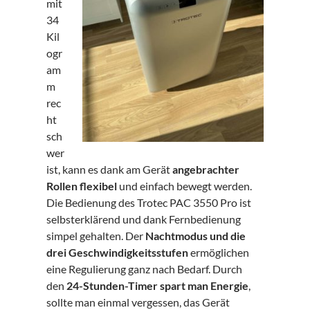
mit
34
Kil
ogr
am
m
rec
ht
sch
wer
ist, kann es dank am Gerät
angebrachter
Rollen flexibel
und einfach bewegt werden.
Die Bedienung des Trotec PAC 3550 Pro ist
selbsterklärend und dank Fernbedienung
simpel gehalten. Der
Nachtmodus und die
drei Geschwindigkeitsstufen
ermöglichen
eine Regulierung ganz nach Bedarf. Durch
den
24-Stunden-Timer spart man Energie
,
sollte man einmal vergessen, das Gerät