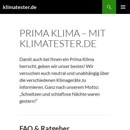
Suchen
klimatester.de
ZUM
PRIMÄR
INHALT
MENÜ
SPRINGEN
PRIMA KLIMA – MIT
KLIMATESTER.DE
Damit auch bei Ihnen ein Prima Klima
herrscht, geben wir unser bestes! Wir
versuchen euch neutral und unabhängig über
die verschiedenen Klimageräte zu
informieren. Ganz nach unserem Motto:
„Schwitzen und schlaflose Nächte waren
gestern!“
FAQ & Ratgeber