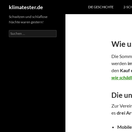
ZUM INHALT SPRINGEN
Suchen
klimatester.de
DIE GESCHICHTE
2-SC
Schwitzen und schlaflose
Nächte waren gestern!
Suchen
nach:
Wie u
Die Somme
werden
i
den
Kauf 
wie schäd
Die un
Zur Verein
es
drei Ar
Mobile