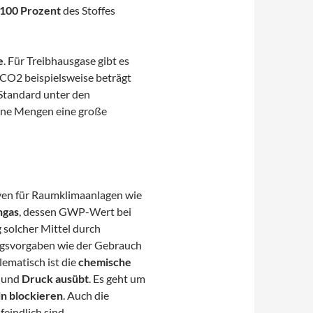
 100 Prozent
des Stoffes
e
. Für Treibhausgase gibt es
 CO2 beispielsweise beträgt
 Standard unter den
eine Mengen eine große
ven für Raumklimaanlagen wie
ngas
, dessen GWP-Wert bei
 solcher Mittel durch
ungsvorgaben wie der Gebrauch
lematisch ist die
chemische
e und
Druck ausübt
. Es geht um
ln blockieren
. Auch die
feindlich sind.