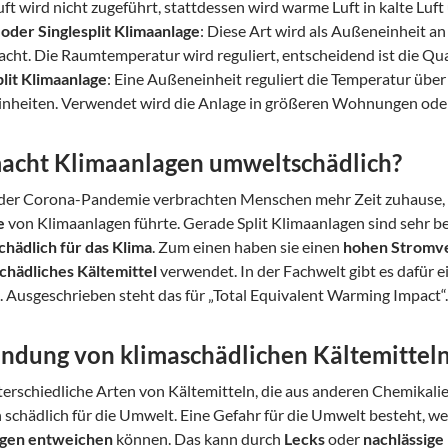
uft wird nicht zugeführt, stattdessen wird warme Luft in kalte Lu
oder Singlesplit Klimaanlage
: Diese Art wird als Außeneinheit 
cht. Die Raumtemperatur wird reguliert, entscheidend ist die Qu
lit Klimaanlage
: Eine Außeneinheit reguliert die Temperatur übe
inheiten. Verwendet wird die Anlage in größeren Wohnungen od
acht Klimaanlagen umweltschädlich?
er Corona-Pandemie verbrachten Menschen mehr Zeit zuhause, 
e
von Klimaanlagen führte. Gerade Split Klimaanlagen sind sehr bel
chädlich für das Klima
. Zum einen haben sie einen
hohen Stromv
chädliches Kältemittel
verwendet. In der Fachwelt gibt es dafür 
. Ausgeschrieben steht das für „Total Equivalent Warming Impact“.
ndung von klimaschädlichen Kältemittel
terschiedliche Arten von Kältemitteln, die aus anderen Chemikalie
h schädlich für die Umwelt. Eine Gefahr für die Umwelt besteht, w
agen entweichen
können. Das kann durch
Lecks
oder
nachlässige