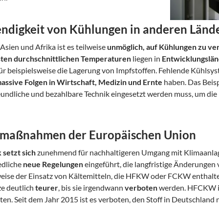
ndigkeit von Kühlungen in anderen Länd
Asien und Afrika ist es teilweise
unmöglich, auf Kühlungen zu ve
ten durchschnittlichen Temperaturen
liegen in
Entwicklungslä
für beispielsweise die Lagerung von Impfstoffen. Fehlende Kühlsy
assive Folgen in Wirtschaft, Medizin und Ernte
haben. Das Beispi
undliche und bezahlbare Technik eingesetzt werden muss, um die
maßnahmen der Europäischen Union
 setzt sich
zunehmend für nachhaltigeren Umgang mit Klimaanl
edliche
neue Regelungen
eingeführt, die langfristige Änderungen
weise der Einsatz von Kältemitteln, die HFKW oder FCKW enthalten
ze deutlich
teurer
, bis sie irgendwann
verboten
werden. HFCKW ist
ten. Seit dem Jahr 2015 ist es verboten, den Stoff in Deutschland 