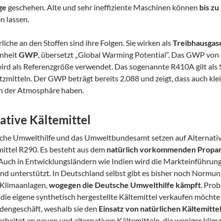
ge
geschehen. Alte und sehr ineffiziente Maschinen können
bis zu
n lassen.
liche an den Stoffen sind ihre Folgen. Sie wirken als
Treibhausgas
nheit
GWP
, übersetzt „Global Warming Potential“. Das GWP von
wird als Referenzgröße verwendet. Das sogenannte R410A gilt als
tzmitteln. Der GWP beträgt bereits 2.088 und zeigt, dass auch kl
n der Atmosphäre haben.
ative Kältemittel
che Umwelthilfe und das Umweltbundesamt setzen auf Alternati
mittel R290. Es besteht aus dem
natürlich vorkommenden Propa
. Auch in Entwicklungsländern wie Indien wird die Markteinführung
nd unterstützt. In Deutschland selbst gibt es bisher noch Norm
Klimaanlagen,
wogegen die Deutsche Umwelthilfe kämpft
. Prob
, die eigene synthetisch hergestellte Kältemittel verkaufen möcht
rdengeschäft, weshalb sie den
Einsatz von natürlichen Kältemitte
arbeitet an neuen und alternativen Kältemitteln, die weniger klima