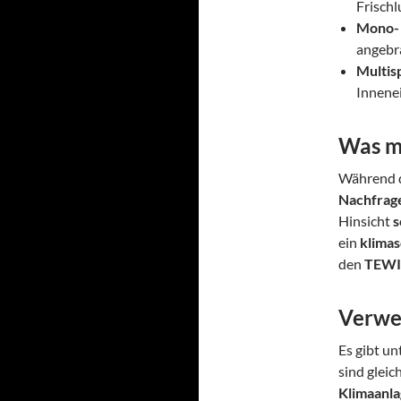
Frischl
Mono- 
angebra
Multisp
Innene
Was m
Während d
Nachfrag
Hinsicht
s
ein
klimas
den
TEWI
Verwe
Es gibt un
sind gleic
Klimaanl