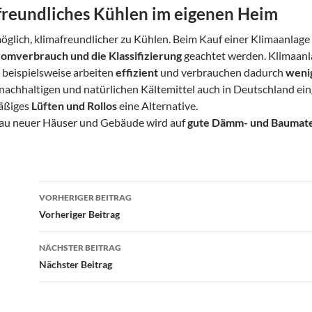
freundliches Kühlen im eigenen Heim
möglich, klimafreundlicher zu Kühlen. Beim Kauf einer Klimaanlage 
romverbrauch und die Klassifizierung
geachtet werden. Klimaanl
 beispielsweise arbeiten
effizient
und verbrauchen dadurch
weni
 nachhaltigen und natürlichen Kältemittel auch in Deutschland ei
äßiges
Lüften und Rollos
eine Alternative.
au neuer Häuser und Gebäude wird auf
gute Dämm- und Baumate
Beitragsnavigation
VORHERIGER BEITRAG
Vorheriger Beitrag
NÄCHSTER BEITRAG
Nächster Beitrag