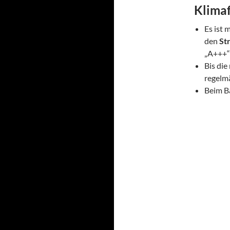
Klima
Es ist 
den
St
„A+++“
Bis die
regelm
Beim B