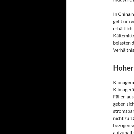
In
China
h
geht um ei
erhältlic
Kältemitt
belasten 
Verhältni
Hoher
Klimager
Klimagerä
Fällen au
geben sich
stromspar
nicht zu 
bezogen w
aufzuhalt