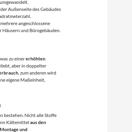
ft umgewandelt.
an der Außenseite des Gebäudes
adratmeterzahl.
r mehrere angeschlossene
er Häusern und Bürogebäuden.
was zu einer
erhöhten
iebt, aber in doppelter
erbrauch
, zum anderen wird
eine eigene Maßeinheit,
n
n bestehen. Nicht alle Stoffe
enn Kältemittel
aus den
 Montage und