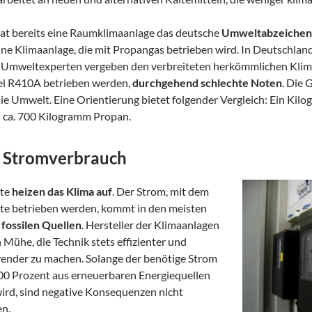
at bereits eine Raumklimaanlage das deutsche
Umweltabzeichen 
ne Klimaanlage, die mit Propangas betrieben wird. In Deutschland 
h. Umweltexperten vergeben den verbreiteten herkömmlichen Klim
el R410A betrieben werden,
durchgehend schlechte Noten
. Die
die Umwelt. Eine Orientierung bietet folgender Vergleich: Ein Ki
s ca. 700 Kilogramm Propan.
 Stromverbrauch
äte
heizen das Klima auf
. Der Strom, mit dem
te betrieben werden, kommt in den meisten
s
fossilen Quellen
. Hersteller der Klimaanlagen
 Mühe, die Technik stets effizienter und
ender zu machen. Solange der benötige Strom
100 Prozent aus erneuerbaren Energiequellen
ird, sind negative Konsequenzen nicht
en.