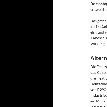
Demonta
entweiche
Das gefähr
die Maßei
eins und 
Kälteschu
Wirkung i
Altern
Die Deuts
das Kälte
drei liegt
Deutschla
von R290 
Industrie
ein Millia
Industrie 