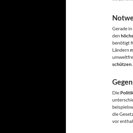
Notwe
Gerade in 
den
höchs
benötigt 
Ländern
m
umweltfre
schützen
.
Gegen
Die
Politik
unterschi
beispiels
die Geset
vor enthal