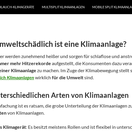
HLAUCH-KLIMAGERÄTE
MULTISPLIT KLIMAANLAGEN
MOBILE SPLIT KLIMAANL
mweltschädlich ist eine Klimaanlage?
r werden zunehmend heißer und sorgen für schlaflose und anstr
mmer mehr Hitzerekorde
aufgestellt, die Konsumenten dazu vera
einer Klimaanlage
zu machen. Im Zuge der Klimabewegung stellt si
lich Klimaanlagen
wirklich
für die Umwelt
sind.
terschiedlichen Arten von Klimaanlagen
fachung ist es ratsam, die grobe Unterteilung der Klimaanlagen z
ten
von Klimaanlagen.
s Klimagerät
: Es besitzt meistens Rollen und ist flexibel in unte