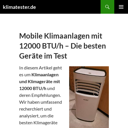
Suchen
klimatester.de
ZUM
PRIMÄR
INHALT
MENÜ
SPRINGEN
Mobile Klimaanlagen mit
12000 BTU/h – Die besten
Geräte im Test
In diesem Artikel geht
es um
Klimaanlagen
und Klimageräte mit
12000 BTU/h
und
deren Empfehlungen.
Wir haben umfassend
recherchiert und
analysiert, um die
besten Klimageräte