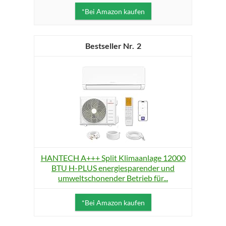
*Bei Amazon kaufen
2
HANTECH A+++ Split Klimaanlage 12000
BTU H-PLUS energiesparender und
umweltschonender Betrieb für...
*Bei Amazon kaufen